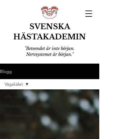
SVENSKA
HÄSTAKADEMIN
"Beteendet är inte början.
Nervsystemet är början."
Blogg
Vägskälet
Alla nyheter
Vägskälet
Hästakademin
Sverige
Bettlöst