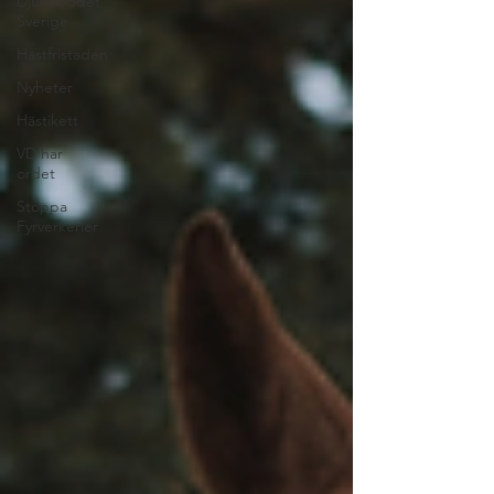
Djurskyddet
Sverige
Hästfristaden
Nyheter
Hästikett
VD har
ordet
Stoppa
Fyrverkerier