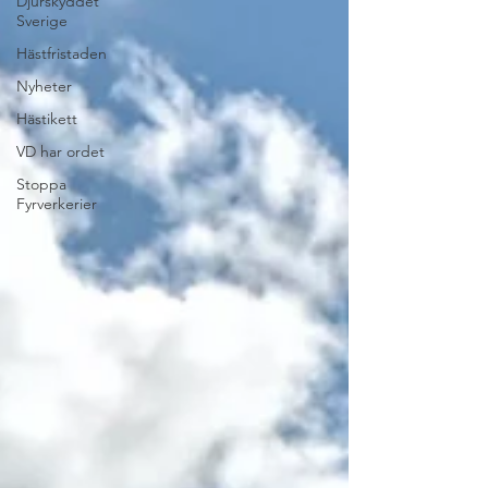
Djurskyddet
Sverige
Hästfristaden
Nyheter
Hästikett
VD har ordet
Stoppa
Fyrverkerier