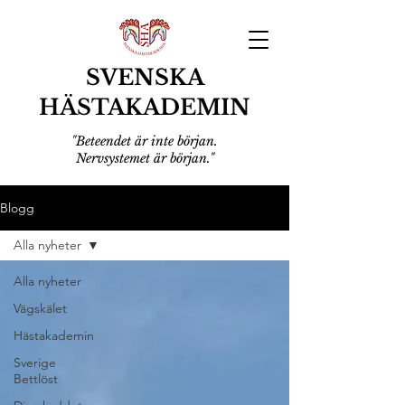
SVENSKA
HÄSTAKADEMIN
"Beteendet är inte början.
Nervsystemet är början."
Blogg
Alla nyheter
Alla nyheter
Vägskälet
Hästakademin
Sverige
Bettlöst