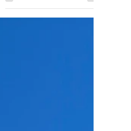
hästar hos oss genom
Hästikettsläger och Hästvägledda
Retreat. Här får du veta hur du kan
maximera din upplevelse och
varför just dessa läger och retreat
är värda att överväga.