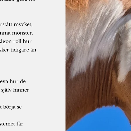
stått mycket,
amma mönster,
någon roll hur
sker tidigare än
leva hur de
 själv hinner
 börja se
stemet får