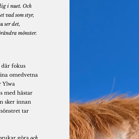
dig i nuet. Och
et
vad som styr,
u ser det,
örändra mönster.
t där fokus
 dina omedvetna
r Ylwa
s med hästar
om sker innan
önstret tar
 brukar göra
och