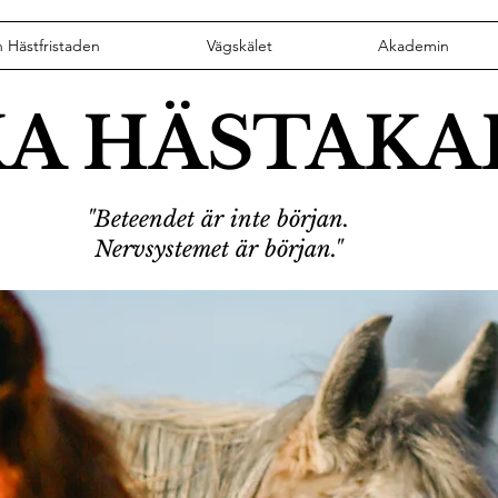
n Hästfristaden
Vägskälet
Akademin
KA HÄSTAK
"Beteendet är inte början.
Nervsystemet är början."