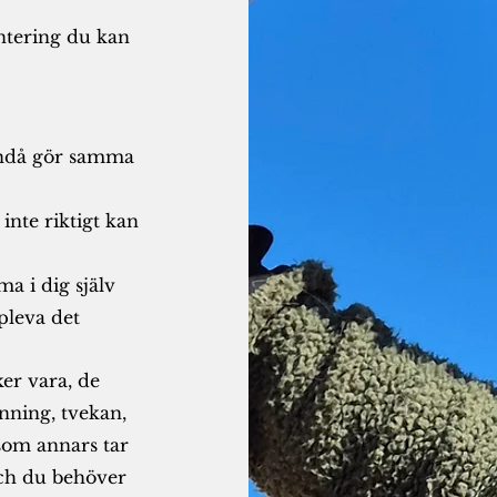
ntering du kan
ändå gör samma
inte riktigt kan
a i dig själv
ppleva det
er vara, de
nning, tvekan,
 som annars tar
 och du behöver