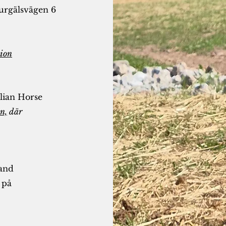
turgälsvägen 6
sion
lian Horse
n,
där
and
 på