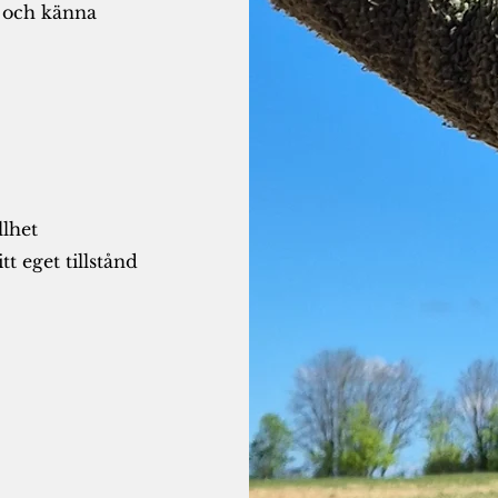
a och känna
llhet
t eget tillstånd