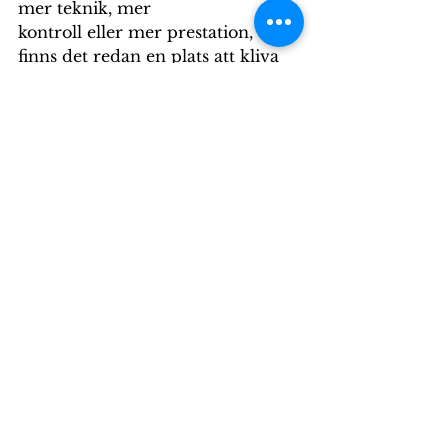
mer teknik, mer
kontroll eller mer prestation, då 
finns det redan en plats att kliva 
in i. Du behöver inte bli redo 
först, du behöver bara känna om 
det här redan är sant i dig.
Hästikettsläger är inte ett vanligt 
läger, det är en möjlighet att stiga 
in i en flock och upptäcka vad 
som händer när vi börjar se och 
lyssna på hästens språk. 
Här
hittar du mer information.
Hästakademin
Hästikett
Hästikettsläger
Omhästenfårvälja
Hästikett