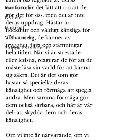
känna oss lugnade av deras 
närvaro, är det lätt att tro att de 
Hästfristaden
gör det för oss, men det är inte 
Nyheter
deras uppdrag. Hästar är 
Hästikett
flockdjur och väldigt känsliga för 
allt runt sig, de känner av 
VD har ordet
trygghet, fara och stämningar 
Stoppa Fyrverkerier
hela tiden. När vi är stressade 
eller ledsna, reagerar de för att de 
måste läsa sin värld för att känna 
sig säkra. Det är det som gör 
hästar så speciella: deras 
känslighet och förmåga att spegla 
andra. Men samma förmåga gör 
dem också sårbara, och här är vår 
del: att skydda dem och deras 
känslighet.
Om vi inte är närvarande, om vi 