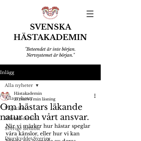
SVENSKA
HÄSTAKADEMIN
"Beteendet är inte början.
Nervsystemet är början."
Inlägg
Alla nyheter
Hästakademin
Alla nyheter
25 mars
2 min läsning
Om hästars läkande
Vägskälet
natur och vårt ansvar.
Hästakademin
När vi märker hur hästar speglar 
Sverige Bettlöst
våra känslor, eller hur vi kan 
Djurskyddet Sverige