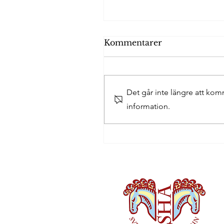
Kommentarer
Det går inte längre att ko
information.
Ylwa går in som
verkställande
bidragsgivare hos Brai
Magazine!