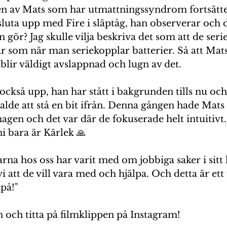
en av Mats som har utmattningssyndrom fortsätter
 sluta upp med Fire i släptåg, han observerar och d
n gör? Jag skulle vilja beskriva det som att de ser
r som när man seriekopplar batterier. Så att Mats
blir väldigt avslappnad och lugn av det.
också upp, han har stått i bakgrunden tills nu och 
valde att stå en bit ifrån. Denna gången hade Mats
en och det var där de fokuserade helt intuitivt.
ni bara är Kärlek 🙏
arna hos oss har varit med om jobbiga saker i sitt l
i att de vill vara med och hjälpa. Och detta är ett f
 på!"
n och titta på filmklippen på Instagram!