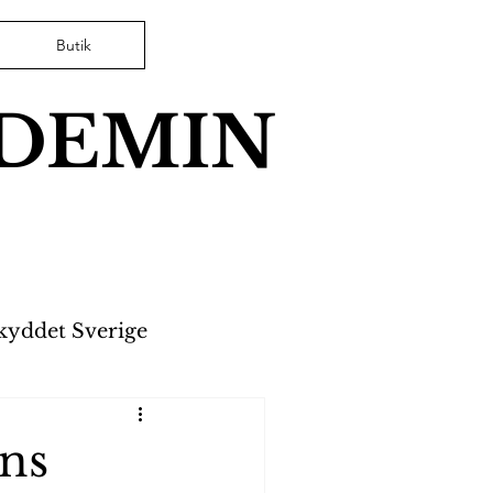
Butik
ADEMIN
kyddet Sverige
yrverkerier
ens