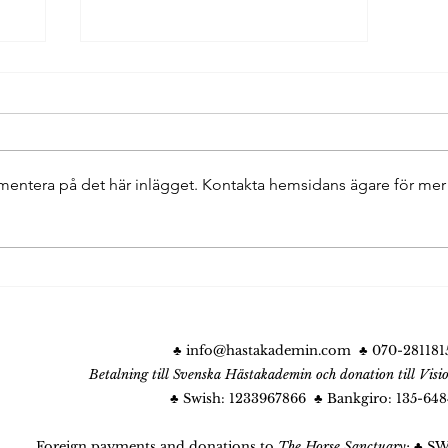
mmentera på det här inlägget. Kontakta hemsidans ägare för mer
Hästhealing med
Hästfristadens Flock
nz
♣
info@hastakademin.com
♣ 070-281181
Betalning till Svenska Hästakademin
och donation till Visi
♣ Swish: 1233967866 ♣ Bankgiro: 135-64
Foreign payments and donations to
The Horse Sanctuary:
♣ SW