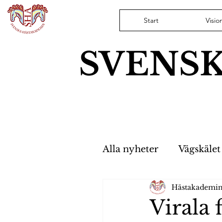
Start
Visio
SVENS
Alla nyheter
Vägskälet
Hästakademi
Hästfristaden
Nyh
Virala 