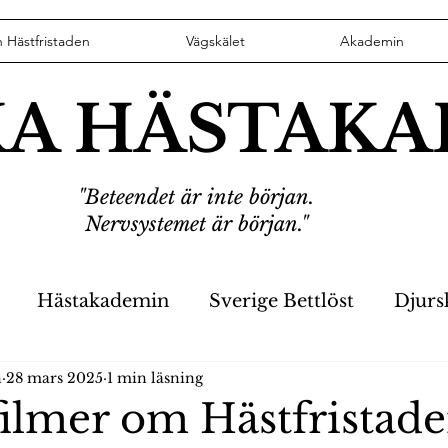
n Hästfristaden
Vägskälet
Akademin
KA HÄSTAK
"Beteendet är inte början.
Nervsystemet är början."
Hästakademin
Sverige Bettlöst
Djurs
n
28 mars 2025
1 min läsning
eter
Hästikett
VD har ordet
Stoppa F
filmer om Hästfristad