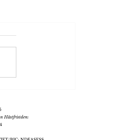
5
on Hästfristden:
84
IFT/BIC: NDEASESS