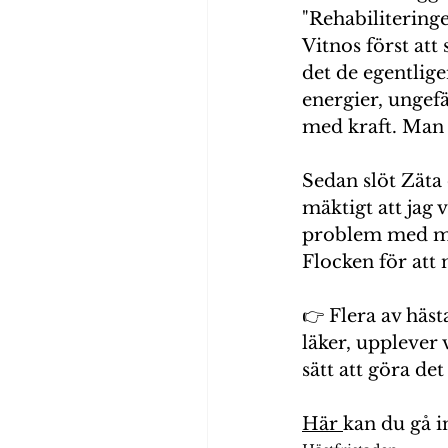
"Rehabilitering
Vitnos först att
det de egentlige
energier, ungefä
med kraft. Man 
Sedan slöt Zäta 
mäktigt att jag 
problem med mag
Flocken för att 
👉 Flera av häst
läker, upplever v
sätt att göra det
Här 
kan du gå i