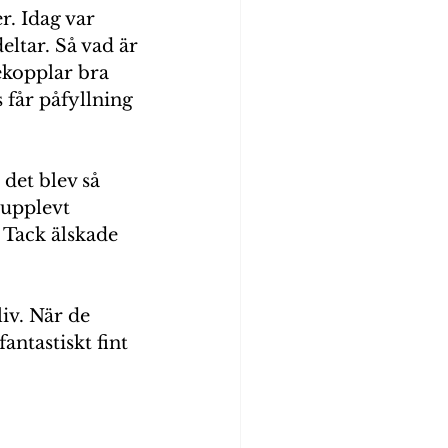
. Idag var 
eltar. Så vad är 
iekopplar bra 
 får påfyllning 
det blev så 
 upplevt 
 Tack älskade 
iv. När de 
antastiskt fint 