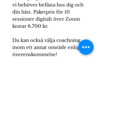
vi behöver befästa hos dig och
din häst. Paketpris för 10
sessioner digitalt över Zoom
kostar 6.700 kr.
Du kan också välja coachning
inom ett annat område enligt
överenskommelse!
FÖRKUNSKAPER:
Inga
INSTRUKTÖRER:
Ylwa Woxmark
Ylwa har gått Hästtränaråret
OHR + med Carolina Fransson.