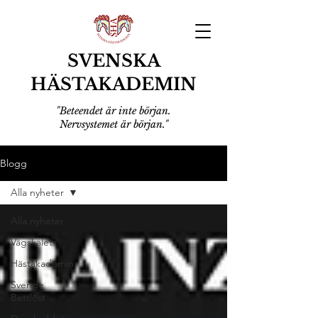
SVENSKA
HÄSTAKADEMIN
"Beteendet är inte början.
Nervsystemet är början."
Blogg
Alla nyheter
Alla nyheter
Vägskälet
Hästakademin
Sverige
Bettlöst