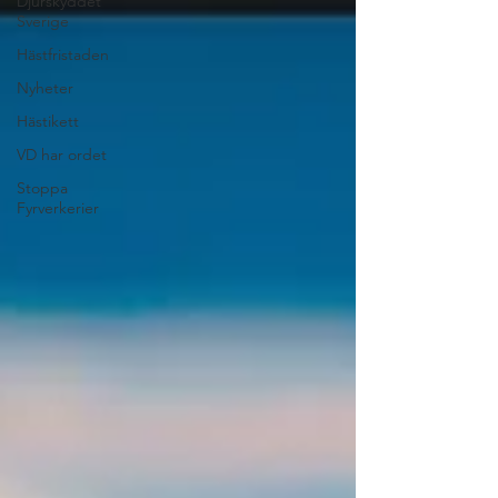
Djurskyddet
Sverige
Hästfristaden
Nyheter
Hästikett
VD har ordet
Stoppa
Fyrverkerier