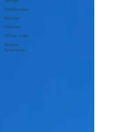
Sverige
Hästfristaden
Nyheter
Hästikett
VD har ordet
Stoppa
Fyrverkerier