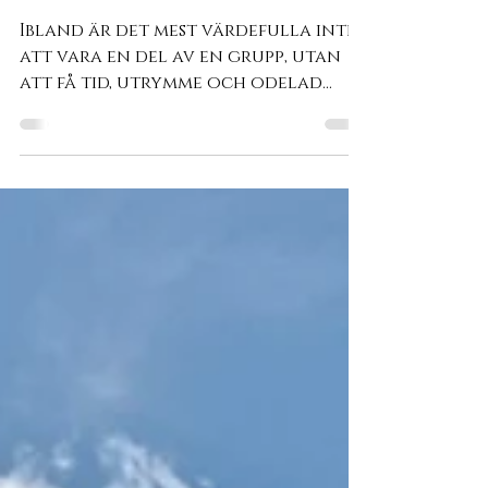
med oss!
Ibland är det mest värdefulla inte
att vara en del av en grupp, utan
att få tid, utrymme och odelad
uppmärksamhet. Därför erbjuder vi
nu möjligheten att komma som VIP-
deltagare på vårt Hästikettsläger
under tre eller fem dagar.