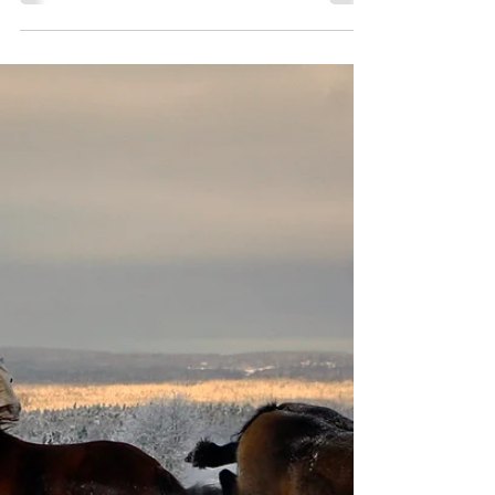
Just nu finns det unika möjligheter
att fördjupa din relation till
hästar hos oss genom
Hästikettsläger och Hästvägledda
Retreat. Här får du veta hur du kan
maximera din upplevelse och
varför just dessa läger och retreat
är värda att överväga.