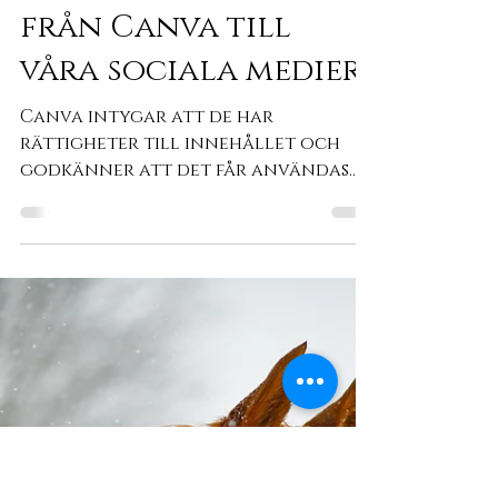
Hästakademin
20 mars
2 min läsning
Vi använder ibland
licensierat material
från Canva till
våra sociala medier.
Canva intygar att de har
rättigheter till innehållet och
godkänner att det får användas
kommersiellt. Men vi har insett
problematiken.