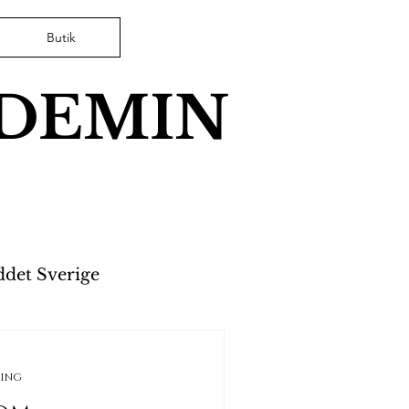
Butik
ADEMIN
ddet Sverige
erkerier
ning