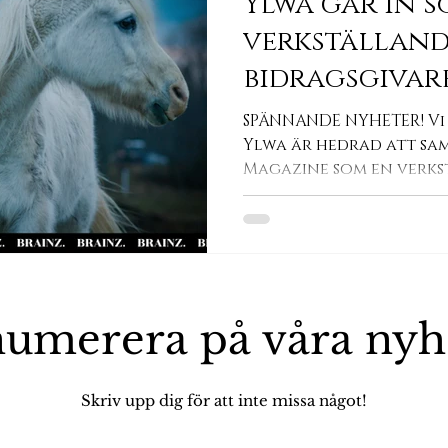
Ylwa går in 
verkställan
bidragsgivar
Magazine!
SPÄNNANDE NYHETER! Vi
Ylwa är hedrad att sa
Magazine som en verk
bidragsgivare!
umerera på våra
nyh
Skriv upp dig för att inte missa något!