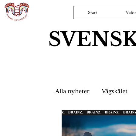
Start
Visio
SVENS
Alla nyheter
Vägskälet
Hästfristaden
Nyhet