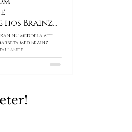
som
de
e hos Brainz
 kan nu meddela att
marbeta med Brainz
ställande
eter!