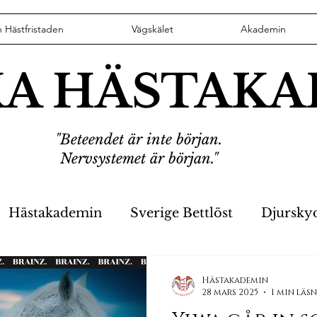
n Hästfristaden
Vägskälet
Akademin
KA HÄSTAK
"Beteendet är inte början.
Nervsystemet är början."
Hästakademin
Sverige Bettlöst
Djursky
er
Hästikett
VD har ordet
Stoppa Fyrv
Hästakademin
28 mars 2025
1 min läs