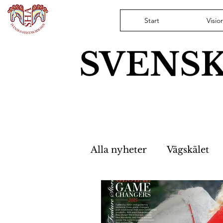
Start
Visio
SVENS
Alla nyheter
Vägskälet
Hästfristaden
Nyhet