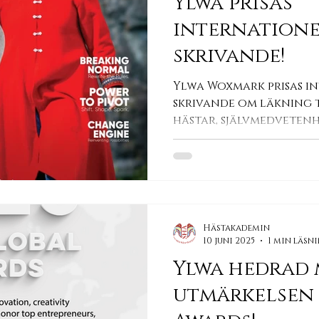
Ylwa prisas
internationel
skrivande!
Ylwa Woxmark prisas in
skrivande om läkning 
hästar, självmedveten
Ledarskap
Hästakademin
10 juni 2025
1 min läsn
Ylwa hedrad
utmärkelsen