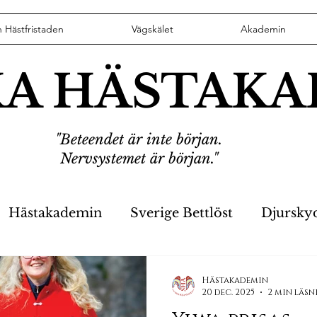
n Hästfristaden
Vägskälet
Akademin
KA HÄSTAK
"Beteendet är inte början.
Nervsystemet är början."
Hästakademin
Sverige Bettlöst
Djursky
er
Hästikett
VD har ordet
Stoppa Fyrv
Hästakademin
20 dec. 2025
2 min läsn