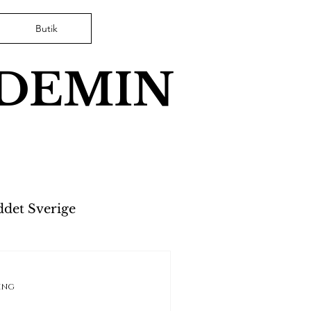
Butik
ADEMIN
ddet Sverige
erkerier
ing