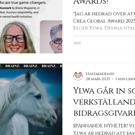
Awards!
"Jag är hedrad över at
Crea Global Award 2025
Säger Ylwa. Denna utm
individer...
Hästakademin
28 mars 2025
1 min läs
Ylwa går in 
verkställan
bidragsgivar
Magazine!
SPÄNNANDE NYHETER! Vi
Ylwa är hedrad att sa