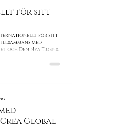
lt för sitt
ternationellt för sitt
tillsammans med
het och Den Nya Tidens
ing
 med
 Crea Global