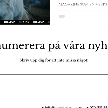
Magazine som en verk
bidragsgivare!
umerera på våra
nyh
Skriv upp dig för att inte missa något!
♣
info@hastakademin.com
♣ 070-281181