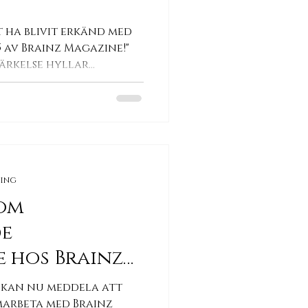
t ha blivit erkänd med
 av Brainz Magazine!"
ärkelse hyllar
ning
som
de
e hos Brainz
 kan nu meddela att
marbeta med Brainz