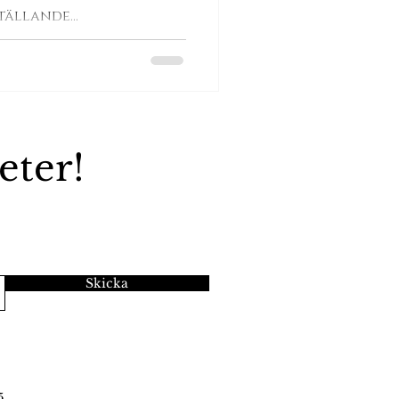
ställande
eter!
Skicka
5