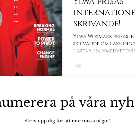
Ylwa prisas
internationel
skrivande!
Ylwa Woxmark prisas in
skrivande om läkning 
hästar, självmedveten
Ledarskap
umerera på våra
nyh
Skriv upp dig för att inte missa något!