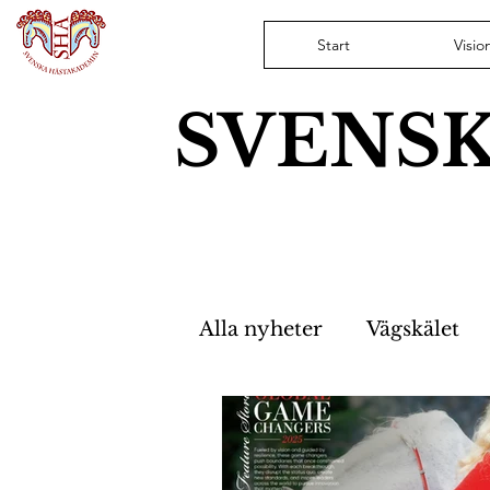
Start
Visio
SVENS
Alla nyheter
Vägskälet
Hästfristaden
Nyhet