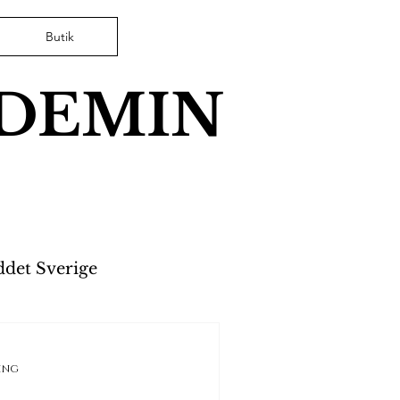
Butik
ADEMIN
ddet Sverige
erkerier
ing