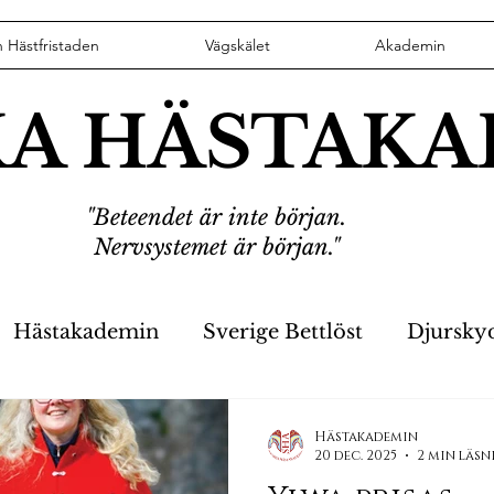
n Hästfristaden
Vägskälet
Akademin
KA HÄSTAK
"Beteendet är inte början.
Nervsystemet är början."
Hästakademin
Sverige Bettlöst
Djursky
er
Hästikett
VD har ordet
Stoppa Fyrv
Hästakademin
20 dec. 2025
2 min läsn